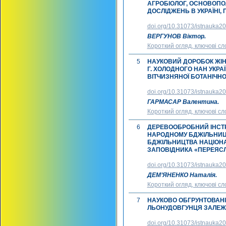
АГРОБІОЛОГ, ОСНОВОП
ДОСЛІДЖЕНЬ В УКРАЇНІ,
doi.org/10.31073/istnauka2
ВЕРГУНОВ Віктор.
Короткий огляд, ключові сл
5
НАУКОВИЙ ДОРОБОК ЖІНО
Г. ХОЛОДНОГО НАН УКРА
ВІТЧИЗНЯНОЇ БОТАНІЧНО
doi.org/10.31073/istnauka2
ГАРМАСАР Валентина.
Короткий огляд, ключові сл
6
ДЕРЕВООБРОБНИЙ ІНСТРУ
НАРОДНОМУ БДЖІЛЬНИЦТ
БДЖІЛЬНИЦТВА НАЦІОНА
ЗАПОВІДНИКА «ПЕРЕЯС
doi.org/10.31073/istnauka2
ДЕМ’ЯНЕНКО Наталія.
Короткий огляд, ключові сл
7
НАУКОВО ОБГРУНТОВАНІ
ЛЬОНУДОВГУНЦЯ ЗАЛЕЖН
doi.org/10.31073/istnauka2