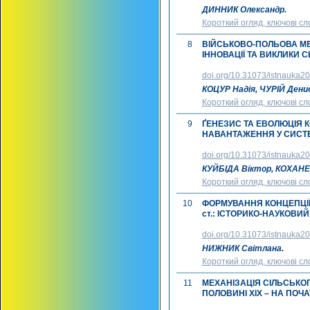
ДИННИК Олександр.
Короткий огляд, ключові сл
8
ВІЙСЬКОВО-ПОЛЬОВА МЕДИ
ІННОВАЦІЇ ТА ВИКЛИКИ 
doi.org/10.31073/istnauka2
КОЦУР Надія, ЧУРІЙ Денис
Короткий огляд, ключові сл
9
ҐЕНЕЗИС ТА ЕВОЛЮЦІЯ 
НАВАНТАЖЕННЯ У СИСТЕ
doi.org/10.31073/istnauka2
КУЙБІДА Віктор, КОХАН
Короткий огляд, ключові сл
10
ФОРМУВАННЯ КОНЦЕПЦІЇ 
ст.: ІСТОРИКО-НАУКОВИЙ
doi.org/10.31073/istnauka2
НИЖНИК Світлана.
Короткий огляд, ключові сл
11
МЕХАНІЗАЦІЯ СІЛЬСЬКО
ПОЛОВИНІ ХІХ – НА ПОЧАТ