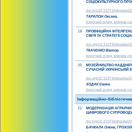
СОЦІОКУЛЬТУРНОГО ПРОСТ
doi.org/10.31073/istnauka2
ТАРАПОН Оксана.
Короткий огляд, ключові сл
19
ПРОВІНЦІЙНА ІНТЕЛІГЕНЦІ
СІМ’Я ТА СТРАТЕГІЇ СО
doi.org/10.31073/istnauka2
ТКАЧЕНКО Віктор.
Короткий огляд, ключові сл
20
МУЗЕЙНИЦТВО НАДДНІПРЯ
СУЧАСНІЙ УКРАЇНСЬКІЙ І
doi.org/10.31073/istnauka2
ХОДАК Євген.
Короткий огляд, ключові сл
Інформаційно-бібліотечне
21
МОДЕРНІЗАЦІЯ АГРАРНИ
ЦИФРОВОГО СУПРОВОДУ
doi.org/10.31073/istnauka2
БАЧКАЛА Олена, ГРОХОЛ