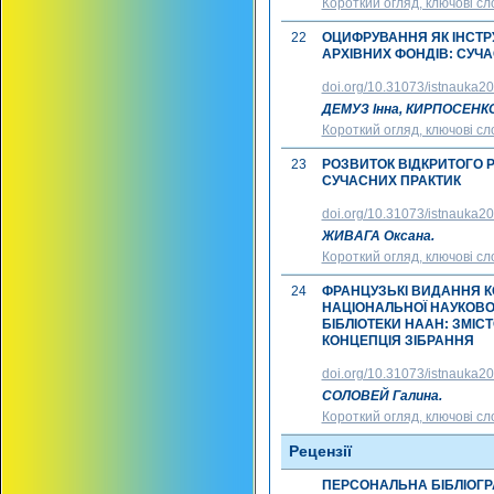
Короткий огляд, ключові сл
22
ОЦИФРУВАННЯ ЯК ІНСТ
АРХІВНИХ ФОНДІВ: СУЧ
doi.org/10.31073/istnauka2
ДЕМУЗ Інна, КИРПОСЕНКО
Короткий огляд, ключові сл
23
РОЗВИТОК ВІДКРИТОГО 
СУЧАСНИХ ПРАКТИК
doi.org/10.31073/istnauka2
ЖИВАГА Оксана.
Короткий огляд, ключові сл
24
ФРАНЦУЗЬКІ ВИДАННЯ КО
НАЦІОНАЛЬНОЇ НАУКОВО
БІБЛІОТЕКИ НААН: ЗМІСТ
КОНЦЕПЦІЯ ЗІБРАННЯ
doi.org/10.31073/istnauka2
СОЛОВЕЙ Галина.
Короткий огляд, ключові сл
Рецензії
ПЕРСОНАЛЬНА БІБЛІОГРАФ