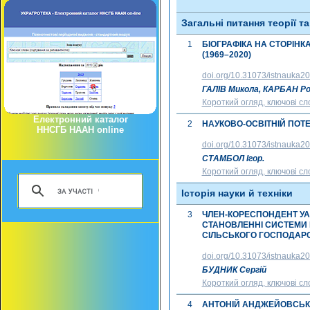
Загальні питання теорії т
1
БІОГРАФІКА НА СТОРІН
(1969–2020)
doi.org/10.31073/istnauka2
ГАЛІВ Микола, КАРБАН Р
Короткий огляд, ключові сл
Електронний каталог
2
НАУКОВО-ОСВІТНІЙ ПОТЕ
ННСГБ НААН online
doi.org/10.31073/istnauka2
СТАМБОЛ Ігор.
Короткий огляд, ключові сл
Історія науки й техніки
3
ЧЛЕН-КОРЕСПОНДЕНТ УАСГ
СТАНОВЛЕННІ СИСТЕМИ 
СІЛЬСЬКОГО ГОСПОДАРСТВ
doi.org/10.31073/istnauka2
БУДНИК Сергій
Короткий огляд, ключові сл
4
АНТОНІЙ АНДЖЕЙОВСЬКИЙ