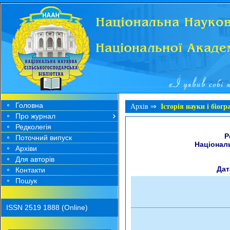
Головна
Архів ⇒
Історія науки і біогр
Про журнал
Редколегія
Р
Поточний випуск
Національ
Архіви
Для авторів
Дат
Контакти
Пошук
ISSN 2519 1888 (Online)