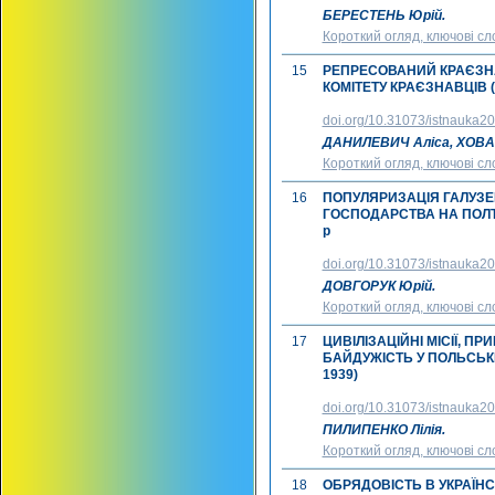
БЕРЕСТЕНЬ Юрій.
Короткий огляд, ключові сл
15
РЕПРЕСОВАНИЙ КРАЄЗНА
КОМІТЕТУ КРАЄЗНАВЦІВ (192
doi.org/10.31073/istnauka2
ДАНИЛЕВИЧ Аліса, ХОВА
Короткий огляд, ключові сл
16
ПОПУЛЯРИЗАЦІЯ ГАЛУЗЕ
ГОСПОДАРСТВА НА ПОЛТ
р
doi.org/10.31073/istnauka2
ДОВГОРУК Юрій.
Короткий огляд, ключові сл
17
ЦИВІЛІЗАЦІЙНІ МІСІЇ, 
БАЙДУЖІСТЬ У ПОЛЬСЬКІЙ
1939)
doi.org/10.31073/istnauka2
ПИЛИПЕНКО Лілія.
Короткий огляд, ключові сл
18
ОБРЯДОВІСТЬ В УКРАЇНС