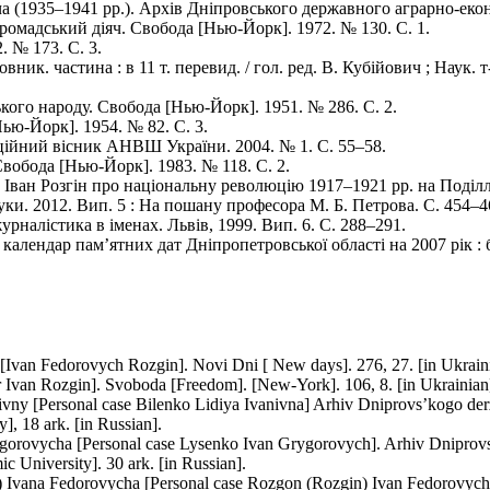
 (1935–1941 рр.). Архів Дніпровського державного аграрно-еконо
громадський діяч. Свобода [Нью-Йорк]. 1972. № 130. С. 1.
. № 173. С. 3.
овник. частина : в 11 т. перевид. / гол. ред. В. Кубійович ; Нау
ького народу. Свобода [Нью-Йорк]. 1951. № 286. С. 2.
ью-Йорк]. 1954. № 82. С. 3.
ційний вісник АНВШ України. 2004. № 1. С. 55–58.
обода [Нью-Йорк]. 1983. № 118. С. 2.
 Іван Розгін про національну революцію 1917–1921 рр. на Поділ
ауки. 2012. Вип. 5 : На пошану професора М. Б. Петрова. С. 454–4
рналістика в іменах. Львів, 1999. Вип. 6. С. 288–291.
алендар пам’ятних дат Дніпропетровської області на 2007 рік : бі
Ivan Fedorovych Rozgin]. Novi Dni [ New days]. 276, 27. [in Ukrain
d-r Ivan Rozgin]. Svoboda [Freedom]. [Nеw-York]. 106, 8. [in Ukrainian
nivny [Personal case Bilenko Lidiya Ivanivna] Arhiv Dniprovs’kogo d
], 18 ark. [in Russian].
gorovycha [Personal case Lysenko Ivan Grygorovych]. Arhiv Dniprov
c University]. 30 ark. [in Russian].
 Ivana Fedorovycha [Personal case Rozgon (Rozgin) Ivan Fedorovych