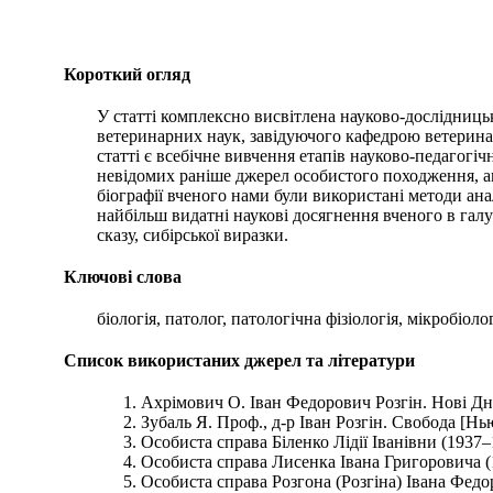
Короткий огляд
У статті комплексно висвітлена науково-дослідницька
ветеринарних наук, завідуючого кафедрою ветеринарі
статті є всебічне вивчення етапів науково-педагогіч
невідомих раніше джерел особистого походження, ана
біографії вченого нами були використані методи анал
найбільш видатні наукові досягнення вченого в галу
сказу, сибірської виразки.
Ключові слова
біологія, патолог, патологічна фізіологія, мікробіо
Список використаних джерел та літератури
Ахрімович О. Іван Федорович Розгін. Нові Дні.
Зубаль Я. Проф., д-р Іван Розгін. Свобода [Нь
Особиста справа Біленко Лідії Іванівни (1937
Особиста справа Лисенка Івана Григоровича (1
Особиста справа Розгона (Розгіна) Івана Федо