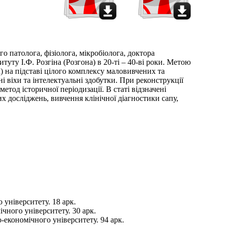
о патолога, фізіолога, мікробіолога, доктора
уту І.Ф. Розгіна (Розгона) в 20-ті – 40-ві роки. Метою
на) на підставі цілого комплексу маловивчених та
і віхи та інтелектуальні здобутки. При реконструкції
етод історичної періодизації. В статі відзначені
х досліджень, вивчення клінічної діагностики сапу,
 університету. 18 арк.
чного університету. 30 арк.
-економічного університету. 94 арк.