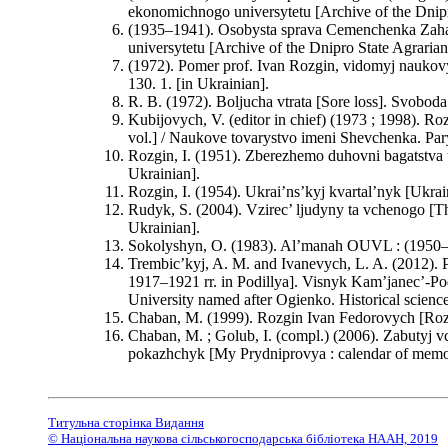
ekonomichnogo universytetu [Archive of the Dnipr
(1935–1941). Osobysta sprava Cemenchenka Zaha
universytetu [Archive of the Dnipro State Agrarian
(1972). Pomer prof. Ivan Rozgin, vidomyj naukovy
130. 1. [in Ukrainian].
R. B. (1972). Boljucha vtrata [Sore loss]. Svobod
Kubijovych, V. (editor in chief) (1973 ; 1998). Roz
vol.] / Naukove tovarystvo imeni Shevchenka. Paryz
Rozgin, I. (1951). Zberezhemo duhovni bagatstva u
Ukrainian].
Rozgin, I. (1954). Ukrai’ns’kyj kvartal’nyk [Ukra
Rudyk, S. (2004). Vzirec’ ljudyny ta vchenogo [T
Ukrainian].
Sokolyshyn, O. (1983). Al’manah OUVL : (1950–
Trembic’kyj, A. M. and Ivanevych, L. A. (2012). 
1917–1921 rr. in Podillya]. Visnyk Kam’janec’-Pod
University named after Ogienko. Historical science
Chaban, M. (1999). Rozgin Ivan Fedorovych [Rozgi
Chaban, M. ; Golub, I. (compl.) (2006). Zabutyj vc
pokazhchyk [My Prydniprovya : calendar of memor
Титульна сторінка Видання
© Національна наукова сільськогосподарська бібліотека НААН, 2019