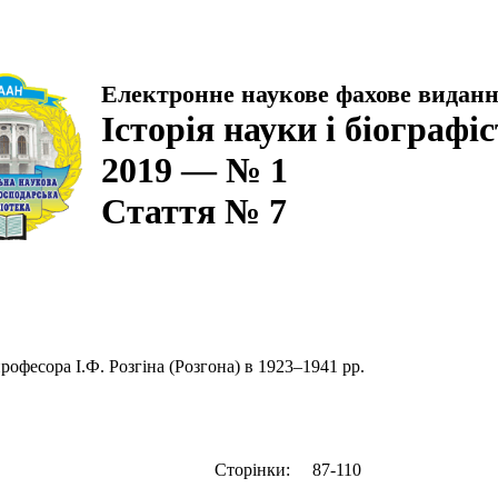
Електронне наукове фахове видан
Історія науки і біографі
2019 — № 1
Стаття № 7
рофесора І.Ф. Розгіна (Розгона) в 1923–1941 рр.
Сторінки:
87-110