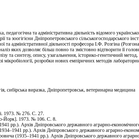
, педагогічна та адміністративна діяльність відомого українськог
ї та зоогігієни Дніпропетровського сільськогосподарського інстит
ної та адміністративної діяльності професора І.Ф. Розгіна (Розго
ліз яких дозволяє більш повно та змістовно відтворити її головн
ізу та синтезу, опису, узагальнення, історико-генетичний метод, м
зі мікробіології, розробки нових емпіричних методів лабораторни
логія, сибірська виразка, Дніпропетровськ, ветеринарна медицина
 1973. № 276. С. 27.
ю-Йорк]. 1973. № 106. С. 8.
–1941 рр.). Архів Дніпровського державного аграрно-економічного
934–1941 рр.). Архів Дніпровського державного аграрно-економі
ровича (1935–1941 рр.). Архів Дніпровського державного аграрно