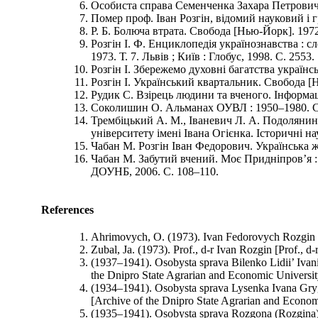
Особиста справа Cеменченка Захара Петровича
Помер проф. Іван Розгін, відомий науковий і 
Р. Б. Болюча втрата. Свобода [Нью-Йорк]. 1972
Розгін І. Ф. Енциклопедія українознавства : cл
1973. Т. 7. Львів ; Київ : Глобус, 1998. С. 2553.
Розгін І. Збережемо духовні багатства українс
Розгін І. Український квартальник. Свобода [Н
Рудик С. Взірець людини та вченого. Інформа
Соколишин О. Альманах ОУВЛ : 1950–1980. Св
Трембіцький А. М., Іваневич Л. А. Подолянин
університету імені Івана Огієнка. Історичні н
Чабан М. Розгін Іван Федорович. Українська жу
Чабан М. Забутий вчений. Моє Придніпров’я : к
ДОУНБ, 2006. С. 108–110.
References
Ahrimovych, O. (1973). Ivan Fedorovych Rozgin [
Zubal, Ja. (1973). Prof., d-r Ivan Rozgin [Prof., 
(1937–1941). Osobysta sprava Bilenko Lidii’ Iva
the Dnipro State Agrarian and Economic University
(1934–1941). Osobysta sprava Lysenka Ivana Gry
[Archive of the Dnipro State Agrarian and Economi
(1935–1941). Osobysta sprava Rozgona (Rozgina)