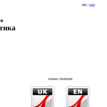
ukr
|
eng
ня
стика
повна стаття