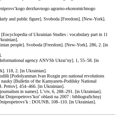
 Dniprovs’kogo derzhavnogo agrarno-ekonomichnogo
larly and public figure]. Svoboda [Freedom]. [Nеw-York].
. [Encyclopedia of Ukrainian Studies : vocabulary part in 11
krainian].
ainian people]. Svoboda [Freedom]. [Nеw-York]. 286, 2. [in
.
[Informational agency ANVSh Ukrai’ny]. 1, 55–58. [in
 118, 2. [in Ukrainian].
odilli [Podolyanman Ivan Rozgin pro national revolutions
i nauky [Bulletin of the Kamyanets-Podilsky National
. Petrov]. 454–466. [in Ukrainian].
urnalism in names]. L’viv, 6, 288–291. [in Ukrainian].
at Dnipropetrovs’koi’ oblasti na 2007 : bibliografichnyj
 Dnipropetrovs’k : DOUNB, 108–110. [in Ukrainian].