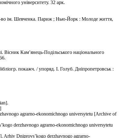
мічного університету. 32 арк.
к. т-во ім. Шевченка. Париж ; Нью-Йорк : Молоде життя,
лі. Вісник Кам’янець-Подільського національного
66.
бліогр. покажч. / упоряд. І. Голуб. Дніпропетровськ :
ian].
]
erzhavnogo agrarno-ekonomichnogo universytetu [Archive of
s’kogo derzhavnogo agrarno-ekonomichnogo universytetu
]. Arhiv Dniprovs’kogo derzhavnogo agrarno-