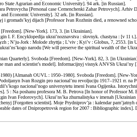
o State Agrarian and Economic University]. 94 ark. [in Russian].
ra Petrovycha [Personal case Cemenchenki Zahar Petrovych]. Arhiv
 and Economic University]. 32 ark. [in Russian].
j i gromads’kyj dijach [Professor Ivan Rozhnin died, a renowned scho
a [Freedom]. [Nеw-York]. 173, 3. [in Ukrainian].
gin I. F. Encyklopedija ukrai’noznavstva : slovnyk. сhastyna : [v 11 t.]
h ; N’ju-Jork : Molode zhyttja ; L’viv ; Kyi’v : Globus, 7, 2553. [in U
krai’ns’kogo narodu [We will preserve the spiritual wealth of the Ukr
inian Quarterly]. Svoboda [Freedom]. [Nеw-York]. 82, 3. [in Ukrainian]
he man and scientist’s model]. Informacijnyj visnyk ANVSh Ukrai’ny 
1980) [Almanah OUVL : 1950–1980]. Svoboda [Freedom]. [Nеw-York].
Podoljanyn Ivan Rozgin pro nacional’nu revoljuciju 1917–1921 rr. na P
il’s’kogo nacional’nogo universytetu imeni Ivana Ogijenka. Istorychn
s]. 5 : Na poshanu profesora M. B. Petrova [In honor of Professor M. B
n Ivan Fedorovych]. Ukrai’ns’ka zhurnalistyka v imenah [Ukrainian jo
henyj [Forgotten scientist]. Moje Prydniprov’ja : kalendar pam’jatnyh d
able dates of Dnipropetrovsk region for 2007 : Bibliographic index].